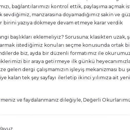
ızı, bağlantılarımızı kontrol ettik, paylaşıma açmak is
ok sevdiğimiz, manzarasına doyamadığımız sakin ve güze
r birini yazıya dökmeye devam etmeye karar verdik
gi başlıkları eklemeliyiz? Sorusuna; klasikten uzak, 
ıkarmak istediğimiz konuları seçme konusunda ortak bir
mdilerde biz, ayda bir düzenli formatımız ile okurumuz
iklerimizi bir araya getirmeye ilk günkü heyecanımız
e gelen dergi çalışmamızın işleyiş mekanizması bu ş
e kalan tek şey sayfayı ilerletip ikinci yılımıza ait yen
rmeniz ve faydalanmanız dileğiyle, Değerli Okurlarımı
 Yavuz