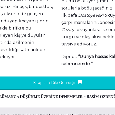
Bu da ne oluyor şimdi…?”
oruz. Bir aşk, bir dostluk,
sorularla boğuşacağınızı
 iş ekseninde gelişen
İlk defa
Dostoyevski
okuy
nda yapılmayan işlerin
çarpılmamalarını, önces
akla birlikte bu
Ceza
‘yı okuyanlara ise ora
leyen kişiye duyulan
kurgu ve olay akışı bekl
ltında ezilmenin
tavsiye ediyoruz.
evrildiği katmanlı bir
Dipnot:
“Dünya hassas kal
ekliyor.
cehennemdir.”
Kitapların Dile Getirdiği
lümanca Düşünme Üzerine Denemeler - Rasim Özden