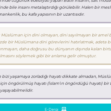
rinde özgürlük edebiyatı yapan Batılı insanın, salt moda 
nde bile insanı metalaştırdığı görülebilir. Halen bir mesl
ankenlik, bu kafa yapısının bir uzantısıdır.
 Müslüman için dini olmayan, dini sayılmayan bir amel 
e bir Müslümana dini görevlerini hatırlatmak, adeta b
lunmayan, daha doğrusu bu dünyanın dışında kalan birta
masını söylemek gibi bir anlama gelir olmuştur.
 bizi yaşamaya zorladığı hayatı dikkate almadan, Müsl
 için öngörülmüş hayatı (İslam’ın öngördüğü hayatı) bir
 yaşayabilmelidir.
E-Dergi