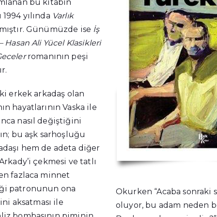
ımlanan bu kitabın
ı 1994 yılında
Varlık
mıştır. Günümüzde ise
İş
– Hasan Ali Yücel Klasikleri
eceler
romanının peşi
r.
iki erkek arkadaş olan
ın hayatlarının Vaska ile
nca nasıl değiştiğini
nın; bu aşk sarhoşluğu
adaşı hem de adeta diğer
 Arkady’i çekmesi ve tatlı
ken fazlaca minnet
ği patronunun ona
Okurken “Acaba sonraki s
şini aksatması ile
oluyor, bu adam neden bö
liz bombasının piminin