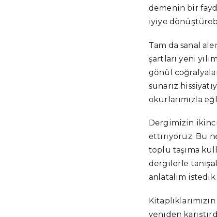
demenin bir fayd
iyiye dönüştüreb
Tam da sanal alem
şartları yeni yıl
gönül coğrafyala
sunarız hissiyatı
okurlarımızla eğ
Dergimizin ikinc
ettiriyoruz. Bu n
toplu taşıma kul
dergilerle tanış
anlatalım istedik
Kitaplıklarımızın 
yeniden karıştır