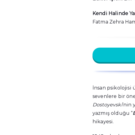
Kendi Halinde Yaz
Fatma Zehra Hama
İnsan psikolojisi 
sevenlere bir öne
Dostoyevski
’nin 
yazmış olduğu “
hikayesi.