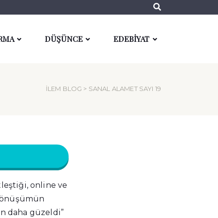
RMA
DÜŞÜNCE
EDEBİYAT
İLEM BLOG
> SANAL ALAMET SAYI 19
ştiği, online ve
e dönüşümün
den daha güzeldi”