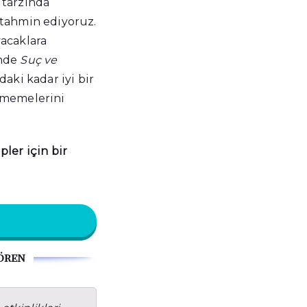
 tarzında
 tahmin ediyoruz.
acaklara
inde
Suç ve
daki kadar iyi bir
ememelerini
pler için bir
ören