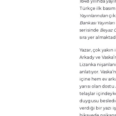
1848 yılında yay
Türkçe ilk basım
Yayınlarından
çık
Bankası Yayınları 
serisinde
Beyaz G
sıra yer almaktadı
Yazar, çok yakın 
Arkady ve Vaska’n
Lizanka nişanlanı
anlatıyor. Vaska’
içine hem ev ark
yarısı olan dostu
telaşlar içindey
duygusu besledi
verdiği bir yazı i
hikayede psikana