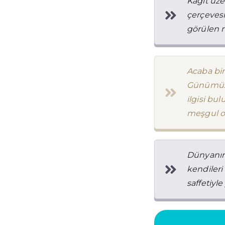
Kağıt üze
çerçevesi
görülen m
Acaba bir
Günümüzd
ilgisi bu
meşgul ol
Dünyanın
kendileri
saffetiyle