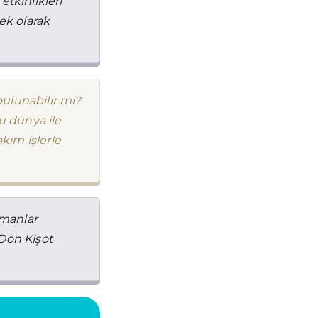
etkinlikleri
ek olarak
bulunabilir mi?
u dünya ile
kım işlerle
ümanlar
 Don Kişot