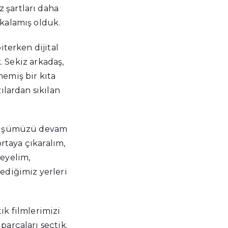
 şartları daha
akalamış olduk.
iterken dijital
. Sekiz arkadaş,
emiş bir kıta
ılardan sıkılan
görüşümüzü devam
ortaya çıkaralım,
leyelim,
ediğimiz yerleri
tık filmlerimizi
parçaları seçtik.