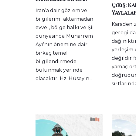
Çıkış: K
İran’a dair gözlem ve
Yaylalar
bilgilerimi aktarmadan
Karadeniz
evvel, bölge halkı ve Şii
gereği da
dünyasında Muharrem
dağınıktı
Ayı’nın önemine dair
yerleşim 
birkaç temel
değildir 
bilgilendirmede
yamaç ort
bulunmak yerinde
doğrudur
olacaktır. Hz. Hüseyin...
sırtlarınd