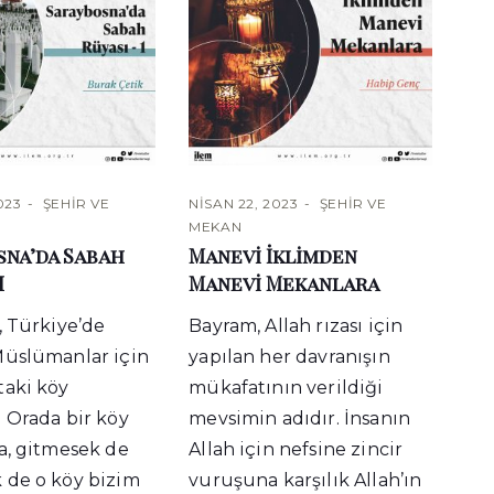
023
ŞEHIR VE
NISAN 22, 2023
ŞEHIR VE
MEKAN
sna’da Sabah
Manevi İklimden
I
Manevi Mekanlara
, Türkiye’de
Bayram, Allah rızası için
Müslümanlar için
yapılan her davranışın
taki köy
mükafatının verildiği
 Orada bir köy
mevsimin adıdır. İnsanın
a, gitmesek de
Allah için nefsine zincir
 de o köy bizim
vuruşuna karşılık Allah’ın