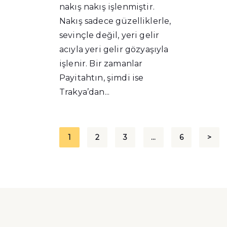
nakış nakış işlenmiştir.
Nakış sadece güzelliklerle,
sevinçle değil, yeri gelir
acıyla yeri gelir gözyaşıyla
işlenir. Bir zamanlar
Payitahtın, şimdi ise
Trakya’dan...
Yazı
1
2
3
…
6
>
sayfalaması