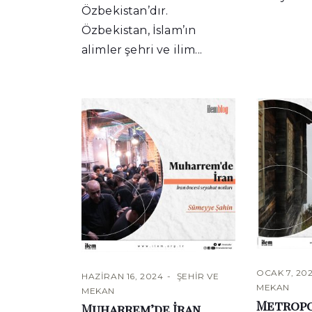
Özbekistan’dır.
Özbekistan, İslam’ın
alimler şehri ve ilim...
OCAK 7, 20
HAZIRAN 16, 2024
ŞEHIR VE
MEKAN
MEKAN
Metropo
Muharrem’de İran