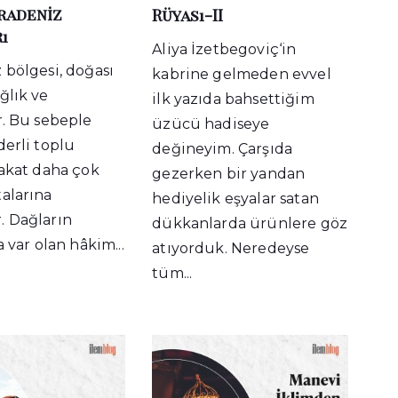
aradeniz
Rüyası-II
ı
Aliya İzetbegoviç‘in
 bölgesi, doğası
kabrine gelmeden evvel
ğlık ve
ilk yazıda bahsettiğim
r. Bu sebeple
üzücü hadiseye
derli toplu
değineyim. Çarşıda
fakat daha çok
gezerken bir yandan
alarına
hediyelik eşyalar satan
. Dağların
dükkanlarda ürünlere göz
a var olan hâkim...
atıyorduk. Neredeyse
tüm...