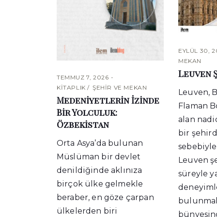
EYLÜL 30, 
MEKAN
Leuven 
TEMMUZ 7, 2026
KITAPLIK
ŞEHIR VE MEKAN
Leuven, B
Medeniyetlerin İzinde
Flaman Bö
Bir Yolculuk:
alan nadi
Özbekistan
bir şehird
Orta Asya’da bulunan
sebebiyle
Müslüman bir devlet
Leuven şe
denildiğinde aklınıza
süreyle y
birçok ülke gelmekle
deneyiml
beraber, en göze çarpan
bulunmak
ülkelerden biri
bünyesind