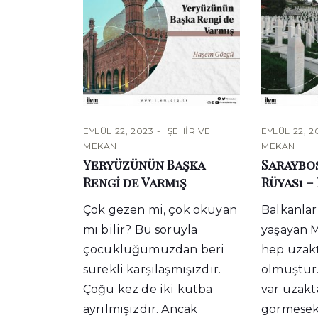
EYLÜL 22, 2023
ŞEHIR VE
EYLÜL 22, 2
MEKAN
MEKAN
Yeryüzünün Başka
Saraybo
Rengi de Varmış
Rüyası – 
Çok gezen mi, çok okuyan
Balkanlar
mı bilir? Bu soruyla
yaşayan 
çocukluğumuzdan beri
hep uzak
sürekli karşılaşmışızdır.
olmuştur.
Çoğu kez de iki kutba
var uzakt
ayrılmışızdır. Ancak
görmesek