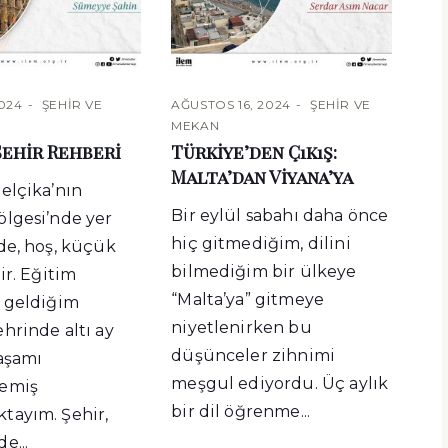
2024
ŞEHIR VE
AĞUSTOS 16, 2024
ŞEHIR VE
MEKAN
Şehir Rehberi
Türkiye’den Çıkış:
Malta’dan Viyana’ya
elçika’nın
Bir eylül sabahı daha önce
lgesi’nde yer
hiç gitmediğim, dilini
de, hoş, küçük
bilmediğim bir ülkeye
ir. Eğitim
“Malta’ya” gitmeye
 geldiğim
niyetlenirken bu
hrinde altı ay
düşünceler zihnimi
aşamı
meşgul ediyordu. Üç aylık
emiş
bir dil öğrenme...
tayım. Şehir,
e...