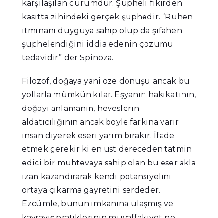
karşılaşılan durumdur. Şüpheli fikirden
kasıtta zihindeki gerçek şüphedir. “Ruhen
itminani duyguya sahip olup da şifahen
şüphelendiğini iddia edenin çözümü
tedavidir” der Spinoza.
Filozof, doğaya yani öze dönüşü ancak bu
yollarla mümkün kılar. Eşyanın hakikatinin,
doğayı anlamanın, heveslerin
aldatıcılığının ancak böyle farkına varır
insan diyerek eseri yarım bırakır. İfade
etmek gerekir ki en üst dereceden tatmin
edici bir muhtevaya sahip olan bu eser akla
izan kazandırarak kendi potansiyelini
ortaya çıkarma gayretini serdeder.
Ezcümle, bunun imkanına ulaşmış ve
kavrayış pratiklerinin muvaffakiyetine