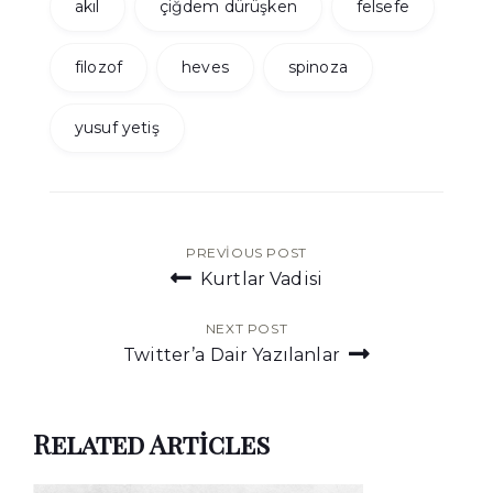
akıl
çiğdem dürüşken
felsefe
filozof
heves
spinoza
yusuf yetiş
Yazı
PREVIOUS POST
Kurtlar Vadisi
gezinmesi
NEXT POST
Twitter’a Dair Yazılanlar
Related Articles