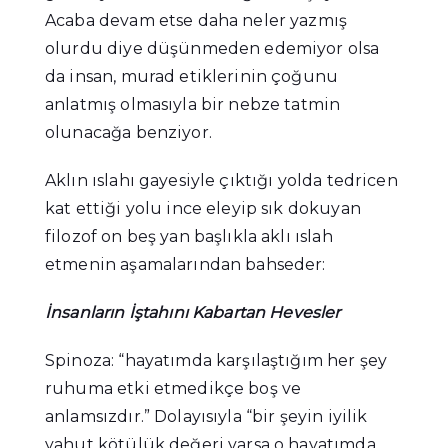
Acaba devam etse daha neler yazmış
olurdu diye düşünmeden edemiyor olsa
da insan, murad etiklerinin çoğunu
anlatmış olmasıyla bir nebze tatmin
olunacağa benziyor.
Aklın ıslahı gayesiyle çıktığı yolda tedricen
kat ettiği yolu ince eleyip sık dokuyan
filozof on beş yan başlıkla aklı ıslah
etmenin aşamalarından bahseder:
İnsanların İştahını Kabartan Hevesler
Spinoza: “hayatımda karşılaştığım her şey
ruhuma etki etmedikçe boş ve
anlamsızdır.” Dolayısıyla “bir şeyin iyilik
yahut kötülük değeri varsa o hayatımda