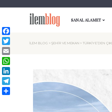
SANAL ALAMET
Facebook
İLEM BLOG
>
ŞEHIR VE MEKAN
> TÜRKIYE’DEN ÇIK
Twitter
Email
WhatsApp
LinkedIn
Telegram
Paylaş