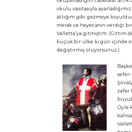
okuyamadığım tabelalar artık 
okulu vasıtasıyla ayarladığımız
attığım gibi gezmeye koyuldum.
merak ve heyecanın verdiği bi
Valletta’ya gitmiştim. (Gittim
küçük bir ülke ki gün içinde o
değiştirmiş oluyorsunuz.)
Başken
sefer
Şöval
zafer 
büyük 
Öyle 
kahra
Valle