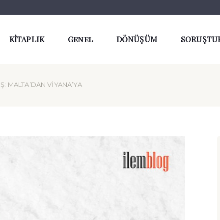
KİTAPLIK
Genel
DÖNÜŞÜM
SORUŞTU
IŞ: MALTA’DAN VIYANA’YA