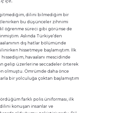
ç içe..
 gitmediğim, dilini bilmediğim bir
etlenirken bu düşünceler zihnimi
dil öğrenme süreci gibi görünse de
inmiştim. Aslında Türkiye’den
vaalanının dış hatlar bölümünde
ilinirken hissetmeye başlamıştım. İlk
 hissedişim, havaalanı mescidinde
n gelip üzerlerine seccadeler örterek
ken olmuştu. Ömrümde daha önce
rla bir yolculuğa çoktan başlamıştım
rdüğüm farklı polis üniforması, ilk
ilini konuşan insanlar ve