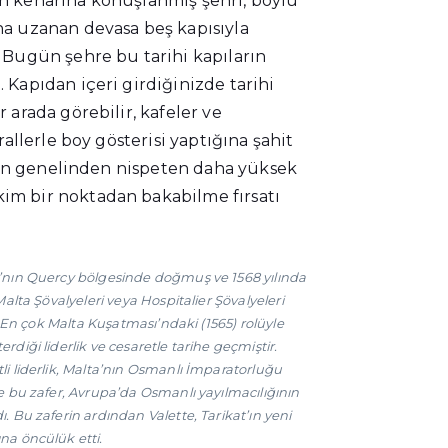
 kenarına konuşlanmış şehri, boylu
a uzanan devasa beş kapısıyla
 Bugün şehre bu tarihi kapıların
 Kapıdan içeri girdiğinizde tarihi
 arada görebilir, kafeler ve
rallerle boy gösterisi yaptığına şahit
kenin genelinden nispeten daha yüksek
m bir noktadan bakabilme fırsatı
a’nın Quercy bölgesinde doğmuş ve 1568 yılında
Malta Şövalyeleri veya Hospitalier Şövalyeleri
i. En çok Malta Kuşatması’ndaki (1565) rolüyle
rdiği liderlik ve cesaretle tarihe geçmiştir.
li liderlik, Malta’nın Osmanlı İmparatorluğu
ve bu zafer, Avrupa’da Osmanlı yayılmacılığının
. Bu zaferin ardından Valette, Tarikat’ın yeni
na öncülük etti.