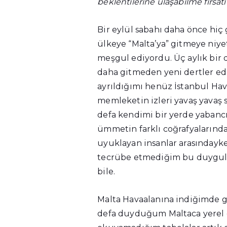
beklentilerine ulaşabilme fırsatı i
Bir eylül sabahı daha önce hiç
ülkeye “Malta’ya” gitmeye niy
meşgul ediyordu. Üç aylık bir 
daha gitmeden yeni dertler ed
ayrıldığımı henüz İstanbul Ha
memleketin izleri yavaş yavaş s
defa kendimi bir yerde yabancı
ümmetin farklı coğrafyalarında
uyuklayan insanlar arasınday
tecrübe etmediğim bu duygula
bile.
Malta Havaalanına indiğimde gö
defa duyduğum Maltaca yerel d