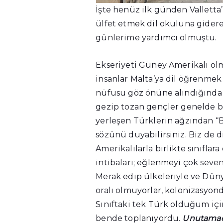
İşte henüz ilk günden Valletta
ülfet etmek dil okuluna gider
günlerime yardımcı olmuştu.
Ekseriyeti Güney Amerikalı ol
insanlar Malta’ya dil öğrenmek 
nüfusu göz önüne alındığında
gezip tozan gençler genelde b
yerleşen Türklerin ağzından “B
sözünü duyabilirsiniz. Biz de d
Amerikalılarla birlikte sınıflar
intibaları; eğlenmeyi çok seven
Merak edip ülkeleriyle ve Düny
oralı olmuyorlar, kolonizasyon
Sınıftaki tek Türk olduğum için
bende toplanıyordu.
Unutamadı