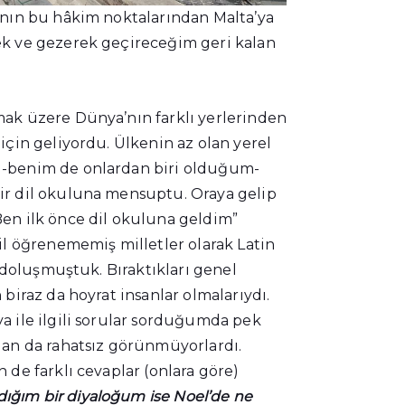
’nın bu hâkim noktalarından Malta’ya
ek ve gezerek geçireceğim geri kalan
mak üzere Dünya’nın farklı yerlerinden
için geliyordu. Ülkenin az olan yerel
 -benim de onlardan biri olduğum-
ir dil okuluna mensuptu. Oraya gelip
en ilk önce dil okuluna geldim”
il öğrenememiş milletler olarak Latin
a doluşmuştuk. Bıraktıkları genel
 biraz da hoyrat insanlar olmalarıydı.
a ile ilgili sorular sorduğumda pek
dan da rahatsız görünmüyorlardı.
 de farklı cevaplar (onlara göre)
ğım bir diyaloğum ise Noel’de ne