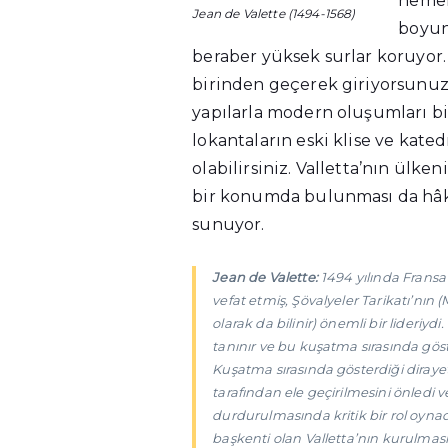
hemen
Jean de Valette (1494-1568)
boyun
beraber yüksek surlar koruyor.
birinden geçerek giriyorsunuz.
yapılarla modern oluşumları bir
lokantaların eski klise ve kated
olabilirsiniz. Valletta’nın ül
bir konumda bulunması da hâki
sunuyor.
Jean de Valett
e:
1494 yılında Frans
vefat etmiş, Şövalyeler Tarikatı’nın (
olarak da bilinir) önemli bir lideriyd
tanınır ve bu kuşatma sırasında göste
Kuşatma sırasında gösterdiği dirayet
tarafından ele geçirilmesini önledi 
durdurulmasında kritik bir rol oynadı
başkenti olan Valletta’nın kurulması