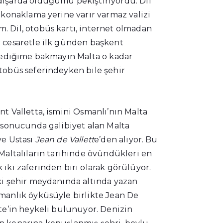
dışarda olduğumu pekiştiriyordu. Dil
 konaklama yerine varır varmaz valizi
 Dil, otobüs kartı, internet olmadan
r cesaretle ilk günden başkent
 dediğime bakmayın Malta o kadar
tobüs seferindeyken bile şehir
t Valletta, ismini Osmanlı’nın Malta
i sonucunda galibiyet alan Malta
ye Ustası
Jean de Vallett
e’den alıyor. Bu
Maltalıların tarihinde övündükleri en
iki zaferinden biri olarak görülüyor.
ki şehir meydanında altında yazan
manlık öyküsüyle birlikte Jean De
tte’in heykeli bulunuyor. Denizin