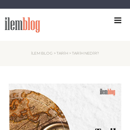
İLEM BLOG
>
TARIH
> TARIH NEDIR?